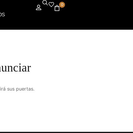
0
OS
nunciar
irá sus puertas.