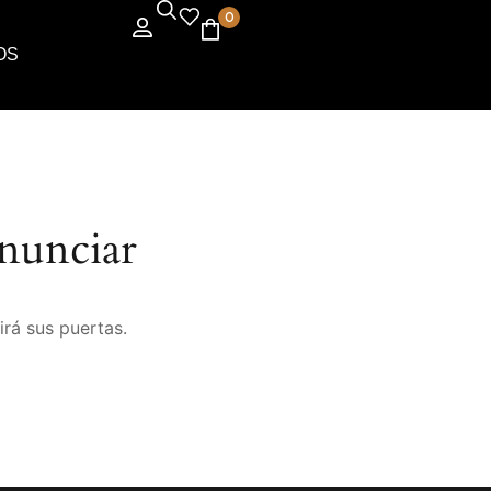
0
OS
nunciar
irá sus puertas.