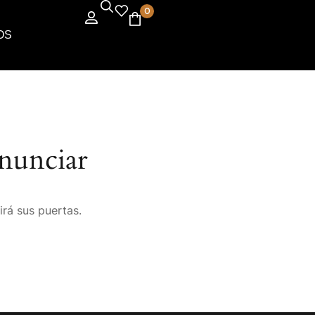
0
OS
nunciar
irá sus puertas.